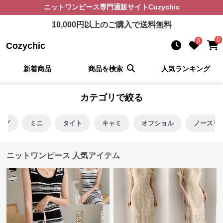
ニットワンピース
専門通販サイト
Cozychic
10,000
円以上のご購入で送料無料
0
0
Cozychic
新着商品
商品を検索
人気ランキング
カテゴリで絞る
ング
ミニ
タイト
キャミ
オフショル
ノースリ
ニットワンピース 人気アイテム