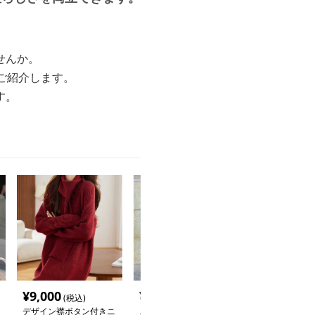
せんか。
ご紹介します。
す。
¥
9,000
¥
4,480
¥
11,940
(税込)
(税込)
(税
デザイン襟ボタン付きニ
ニットワンピース 襟付
ニットワンピー