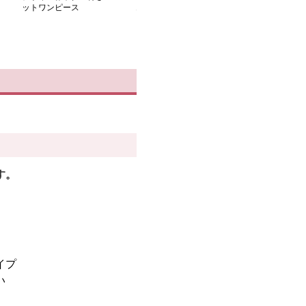
ットワンピース
きニットプリーツワンピ
ル混ゆるシルエ
ース
きワンピース
す。
イプ
い