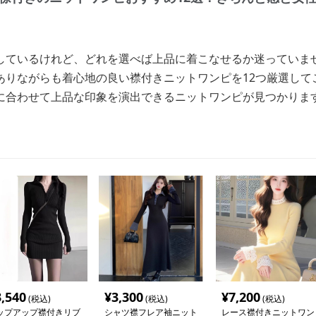
しているけれど、どれを選べば上品に着こなせるか迷っていま
ありながらも着心地の良い襟付きニットワンピを12つ厳選して
に合わせて上品な印象を演出できるニットワンピが見つかりま
3,540
¥
3,300
¥
7,200
(税込)
(税込)
(税込)
ップアップ襟付きリブ
シャツ襟フレア袖ニット
レース襟付きニットワン