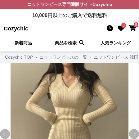
ニットワンピース
専門通販サイト
Cozychic
10,000
円以上のご購入で送料無料
0
0
Cozychic
新着商品
商品を検索
人気ランキング
Cozychic TOP
›
ニットワンピースの一覧
›
ニットワンピース 韓
Previous slide
Ne