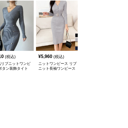
10
¥
5,960
¥
6,380
(税込)
(税込)
(税込)
風リブニットワンピ
ニットワンピース リブ
ニットワンピース 今季
 ボタン装飾タイト
ニット長袖ワンピース
マストバイ上質ニットス
ピース
ウエストベルト付き
リムハイウエストワンピ
ース