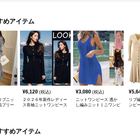
すめアイテム
¥
6,120
¥
3,080
¥
5,6
(税込)
(税込)
リブニッ
２０２６年新作レディー
ニットワンピース 透か
リブ
品プリー
ス長袖ニットワンピース
し編みニットミニワンピ
ンピ
ース
すすめアイテム