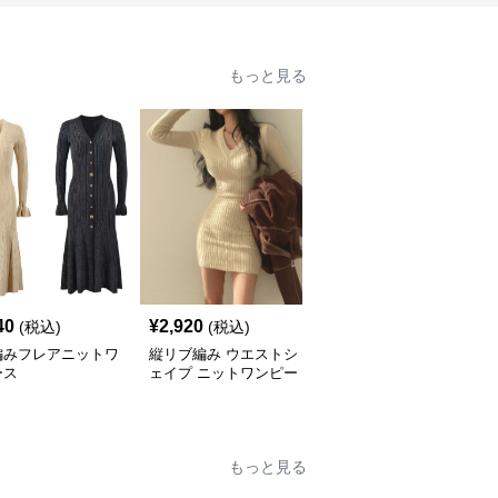
もっと見る
40
¥
2,920
¥
4,140
(税込)
(税込)
(税込)
編みフレアニットワ
縦リブ編み ウエストシ
ニットワンピース リブ
ース
ェイプ ニットワンピー
編みハイネックミニワン
ス
ピース
もっと見る