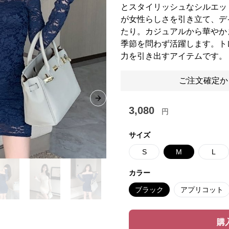
とスタイリッシュなシルエッ
が女性らしさを引き立て、デ
たり。カジュアルから華やか
季節を問わず活躍します。ト
力を引き出すアイテムです。
ご注文確定か
Next slide
3,080
円
サイズ
S
M
L
カラー
ブラック
アプリコット
購