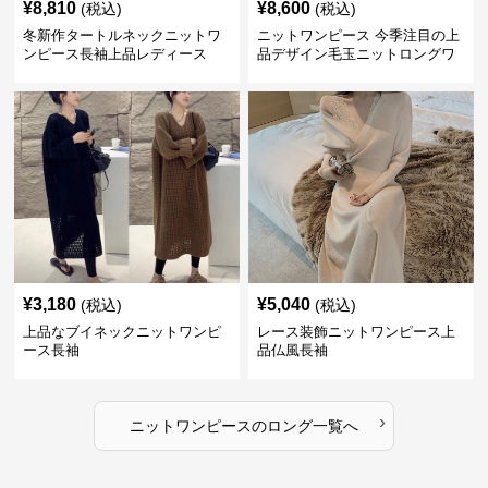
¥
8,810
¥
8,600
(税込)
(税込)
冬新作タートルネックニットワ
ニットワンピース 今季注目の上
ンピース長袖上品レディース
品デザイン毛玉ニットロングワ
ンピース
¥
3,180
¥
5,040
(税込)
(税込)
上品なブイネックニットワンピ
レース装飾ニットワンピース上
ース長袖
品仏風長袖
›
ニットワンピース
の
ロング
一覧へ