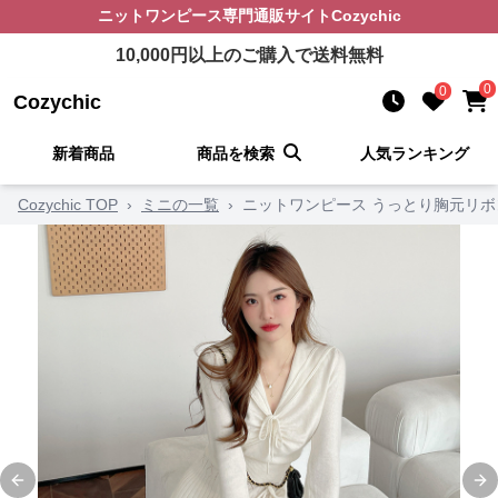
ニットワンピース
専門通販サイト
Cozychic
10,000
円以上のご購入で送料無料
0
0
Cozychic
新着商品
商品を検索
人気ランキング
Cozychic TOP
›
ミニの一覧
›
ニットワンピース うっとり胸元リ
Previous slide
Ne