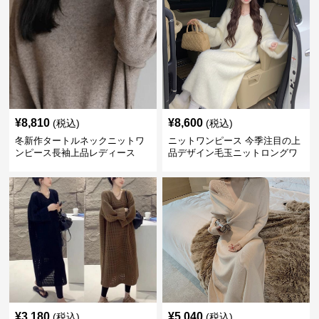
¥
8,810
¥
8,600
(税込)
(税込)
冬新作タートルネックニットワ
ニットワンピース 今季注目の上
ンピース長袖上品レディース
品デザイン毛玉ニットロングワ
ンピース
¥
3,180
¥
5,040
(税込)
(税込)