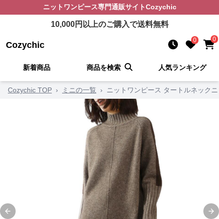
ニットワンピース
専門通販サイト
Cozychic
10,000
円以上のご購入で送料無料
0
0
Cozychic
新着商品
商品を検索
人気ランキング
Cozychic TOP
›
ミニの一覧
›
ニットワンピース タートルネック
Previous slide
Ne