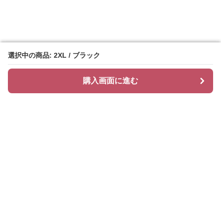
選択中の商品: 2XL / ブラック
選択中の商品: 2XL / ブラック
購入画面に進む
購入画面に進む
Cozychic
について