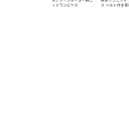
モノトーンボーダー柄ニ
秋冬リブニット
ットワンピース
ス ベルト付き長