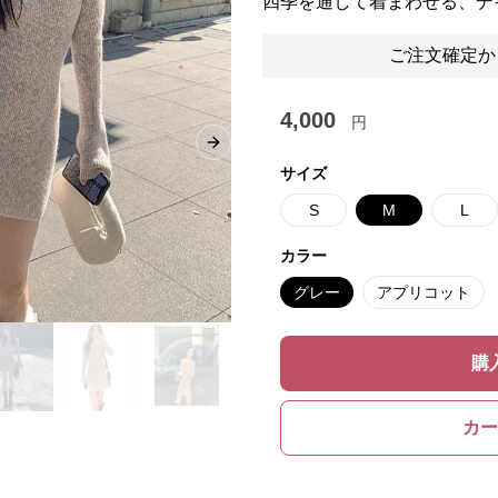
四季を通して着まわせる、デ
ご注文確定か
4,000
円
Next slide
サイズ
S
M
L
カラー
グレー
アプリコット
購
カー