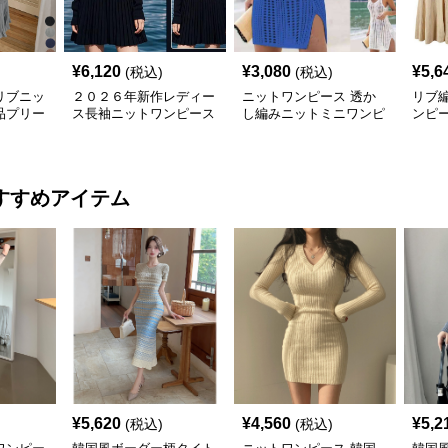
¥
6,120
¥
3,080
¥
5,6
(税込)
(税込)
リブニッ
２０２６年新作レディー
ニットワンピース 透か
リブ
品プリー
ス長袖ニットワンピース
し編みニットミニワンピ
ンピ
ース
すすめアイテム
¥
5,620
¥
4,560
¥
5,2
(税込)
(税込)