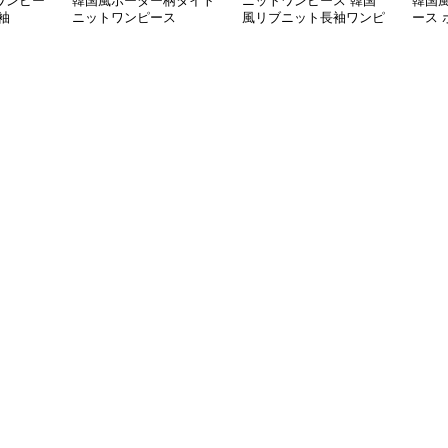
ワンピー
韓国風ボーダー柄タイト
ニットワンピース 韓国
韓国
袖
ニットワンピース
風リブニット長袖ワンピ
ース
ース3色展開
ワン