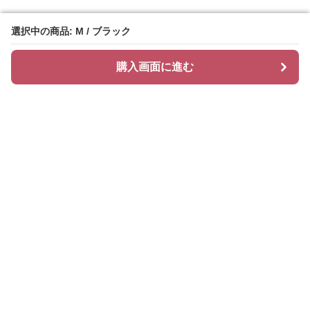
選択中の商品: M / ブラック
選択中の商品: M / ブラック
購入画面に進む
購入画面に進む
Cozychic
について
会社概要