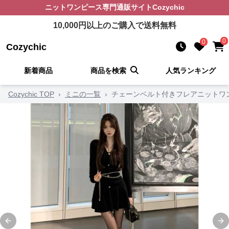
ニットワンピース
専門通販サイト
Cozychic
10,000
円以上のご購入で送料無料
0
0
Cozychic
新着商品
商品を検索
人気ランキング
Cozychic TOP
›
ミニの一覧
›
チェーンベルト付きフレアニットワ
Previous slide
Ne