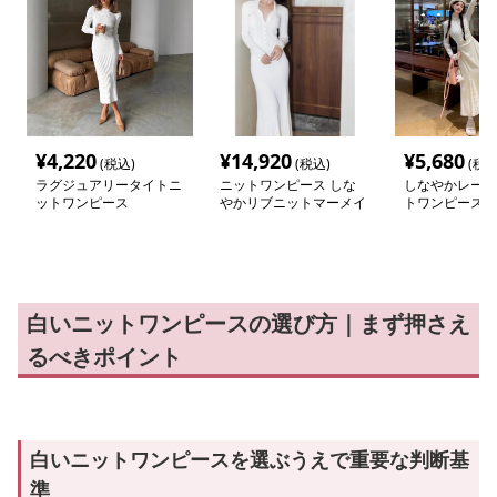
¥
4,220
¥
14,920
¥
5,680
(税込)
(税込)
(税込
ラグジュアリータイトニ
ニットワンピース しな
しなやかレース
ットワンピース
やかリブニットマーメイ
トワンピース
ドワンピース
白いニットワンピースの選び方｜まず押さえ
るべきポイント
白いニットワンピースを選ぶうえで重要な判断基
準