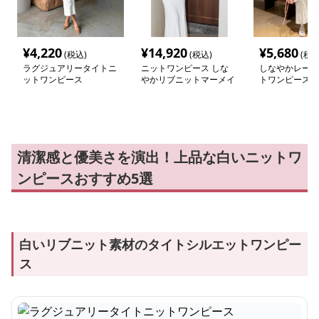
¥
4,220
¥
14,920
¥
5,680
(税込)
(税込)
(税込
ラグジュアリータイトニ
ニットワンピース しな
しなやかレース
ットワンピース
やかリブニットマーメイ
トワンピース
ドワンピース
清潔感と優美さを演出！上品な白いニットワ
ンピースおすすめ5選
白いリブニット素材のタイトシルエットワンピー
ス