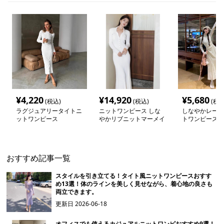
¥
4,220
¥
14,920
¥
5,680
(税込)
(税込)
(税込
ラグジュアリータイトニ
ニットワンピース しな
しなやかレース
ットワンピース
やかリブニットマーメイ
トワンピース
ドワンピース
おすすめ記事一覧
スタイルを引き立てる！タイト風ニットワンピースおすす
め13選！体のラインを美しく見せながら、着心地の良さも
両立できます。
更新日
2026-06-18
オフィスでも使えるカジュアルニットワンピおすすめ9選！