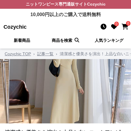
ニットワンピース
専門通販サイト
Cozychic
10,000
円以上のご購入で送料無料
0
0
Cozychic
新着商品
商品を検索
人気ランキング
Cozychic TOP
›
記事一覧
›
清潔感と優美さを演出！上品な白いニ