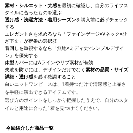
素材・シルエット・丈感
を最初に確認し、自分のライフス
タイルに合ったものを選ぶ
透け感・洗濯方法・着用シーズン
を購入前に必ずチェック
する
エレガントさを求めるなら「ファインゲージ×Vネック×ひ
ざ下丈」が定番の選択肢
着回しを重視するなら「無地×ミディ丈×シンプルデザイ
ン」を優先する
体型カバーにはAラインやリブ素材が有効
失敗を防ぐには、デザインだけでなく
素材の品質・サイズ
詳細・透け感
を必ず確認すること
白いニットワンピースは、1着持つだけで清潔感と上品さ
を手軽に演出できるアイテムです。
選び方のポイントをしっかり把握したうえで、自分のスタ
イルと用途に合った1着を見つけてください。
今回紹介した商品一覧