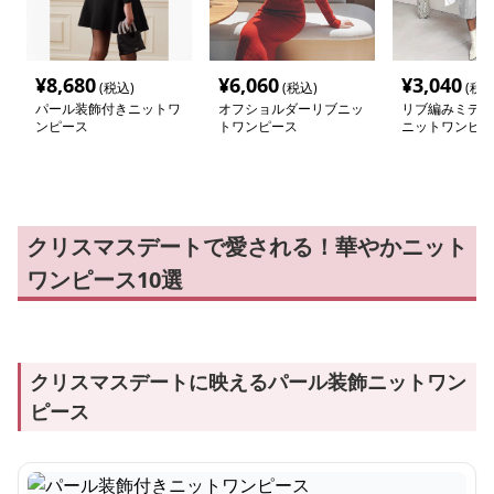
¥
8,680
¥
6,060
¥
3,040
(税込)
(税込)
(税込
パール装飾付きニットワ
オフショルダーリブニッ
リブ編みミディ
ンピース
トワンピース
ニットワンピー
クリスマスデートで愛される！華やかニット
ワンピース10選
クリスマスデートに映えるパール装飾ニットワン
ピース