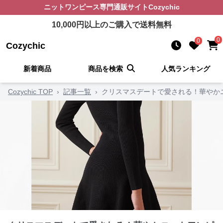
ニットワンピース
専門通販サイト
Cozychic
10,000
円以上のご購入で送料無料
0
0
Cozychic
新着商品
商品を検索
人気ランキング
Cozychic TOP
›
記事一覧
›
クリスマスデートで愛される！華やか