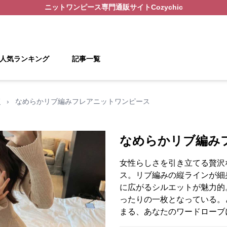
ニットワンピース
専門通販サイト
Cozychic
人気ランキング
記事一覧
覧
›
なめらかリブ編みフレアニットワンピース
なめらかリブ編み
女性らしさを引き立てる贅沢
ス。リブ編みの縦ラインが細
に広がるシルエットが魅力的
ったりの一枚となっている。
まる、あなたのワードローブ