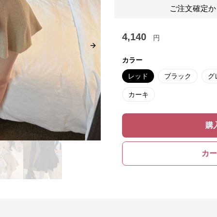
ご注文確定か
4,140
円
Next slide
カラー
レッド
ブラック
グ
カーキ
購
カー