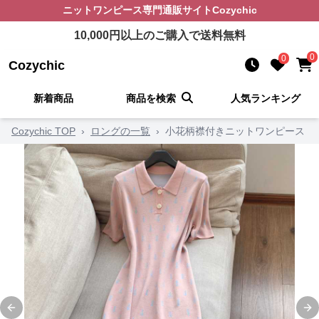
ニットワンピース
専門通販サイト
Cozychic
10,000
円以上のご購入で送料無料
0
0
Cozychic
新着商品
商品を検索
人気ランキング
Cozychic TOP
›
ロングの一覧
›
小花柄襟付きニットワンピース
Previous slide
Ne