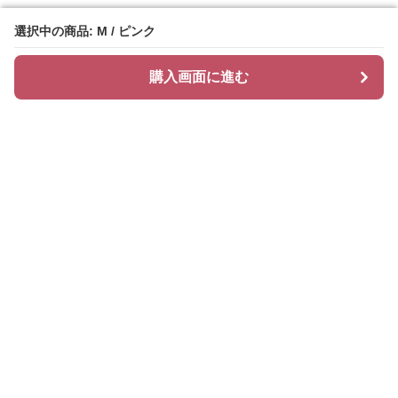
選択中の商品: M / ピンク
選択中の商品: M / ピンク
購入画面に進む
購入画面に進む
Cozychic
について
会社概要
利用規約