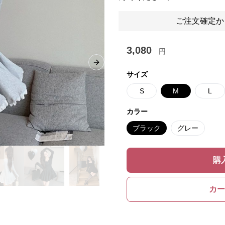
ご注文確定か
3,080
円
Next slide
サイズ
S
M
L
カラー
ブラック
グレー
購
カー