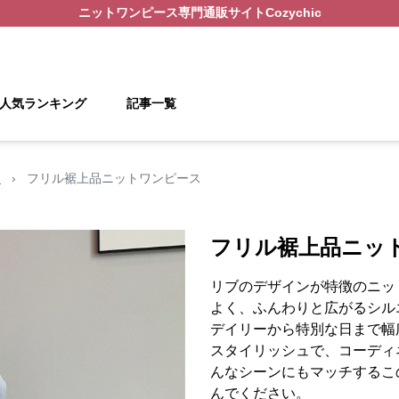
ニットワンピース
専門通販サイト
Cozychic
人気ランキング
記事一覧
覧
›
フリル裾上品ニットワンピース
フリル裾上品ニッ
リブのデザインが特徴のニッ
よく、ふんわりと広がるシル
デイリーから特別な日まで幅
スタイリッシュで、コーディ
んなシーンにもマッチするこ
んでください。