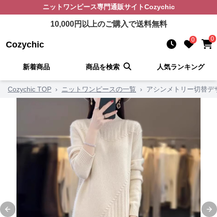
ニットワンピース
専門通販サイト
Cozychic
10,000
円以上のご購入で送料無料
0
0
Cozychic
新着商品
商品を検索
人気ランキング
Cozychic TOP
›
ニットワンピースの一覧
›
アシンメトリー切替デ
Previous slide
Ne