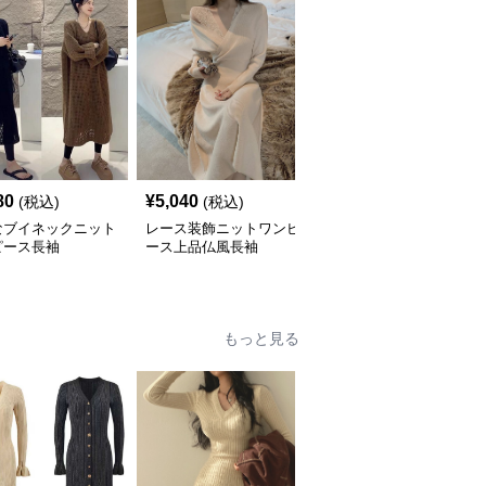
80
¥
5,040
¥
6,060
(税込)
(税込)
(税込)
なブイネックニット
レース装飾ニットワンピ
ニットワンピース 韓国
ピース長袖
ース上品仏風長袖
風ニットベスト ワンピ
ース レディース ジャン
パースカート 3色
もっと見る