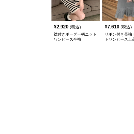
¥
2,920
¥
7,610
(税込)
(税込)
襟付きボーダー柄ニット
リボン付き長袖
ワンピース半袖
トワンピース上
ツ裾