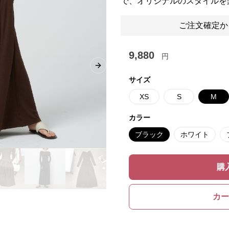
で、オリジナルのスタイルを
ご注文確定か
9,880
円
Next slide
サイズ
XS
S
M
カラー
ブラック
ホワイト
購
カー