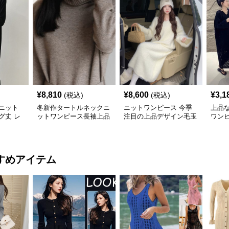
¥
8,810
¥
8,600
¥
3,1
(税込)
(税込)
ニット
冬新作タートルネックニ
ニットワンピース 今季
上品
グ丈 レ
ットワンピース長袖上品
注目の上品デザイン毛玉
ワン
レディース
ニットロングワンピース
すめアイテム