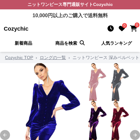
ニットワンピース
専門通販サイト
Cozychic
10,000
円以上のご購入で送料無料
0
0
Cozychic
新着商品
商品を検索
人気ランキング
Cozychic TOP
›
ロングの一覧
›
ニットワンピース 深みベルベット
Previous slide
Ne