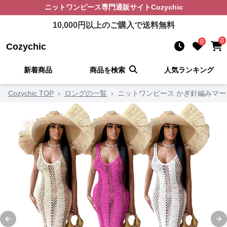
ニットワンピース
専門通販サイト
Cozychic
10,000
円以上のご購入で送料無料
0
0
Cozychic
新着商品
商品を検索
人気ランキング
Cozychic TOP
›
ロングの一覧
›
ニットワンピース かぎ針編みマ
Previous slide
Ne