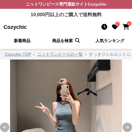
ニットワンピース
専門通販サイト
Cozychic
10,000
円以上のご購入で送料無料
0
0
Cozychic
新着商品
商品を検索
人気ランキング
Cozychic TOP
›
ニットワンピースの一覧
›
すっきりシルエットニ
Previous slide
Ne