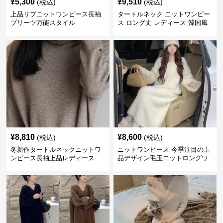
¥
5,300
¥
9,510
(税込)
(税込)
上品リブニットワンピース長袖
タートルネック ニットワンピー
プリーツ万能スタイル
ス ロング丈 レディース 韓国風
¥
8,810
¥
8,600
(税込)
(税込)
冬新作タートルネックニットワ
ニットワンピース 今季注目の上
ンピース長袖上品レディース
品デザイン毛玉ニットロングワ
ンピース