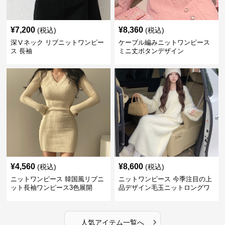
¥
7,200
¥
8,360
(税込)
(税込)
深Ⅴネック リブニットワンピー
ケーブル編みニットワンピース
ス 長袖
ミニ丈ボタンデザイン
¥
4,560
¥
8,600
(税込)
(税込)
ニットワンピース 韓国風リブニ
ニットワンピース 今季注目の上
ット長袖ワンピース3色展開
品デザイン毛玉ニットロングワ
ンピース
›
人気アイテム一覧へ