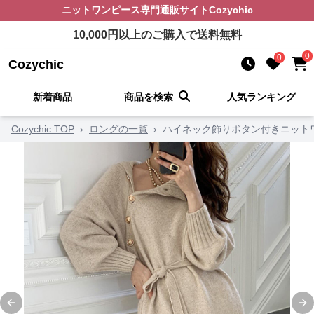
ニットワンピース
専門通販サイト
Cozychic
10,000
円以上のご購入で送料無料
0
0
Cozychic
新着商品
商品を検索
人気ランキング
Cozychic TOP
›
ロングの一覧
›
ハイネック飾りボタン付きニット
Previous slide
Ne