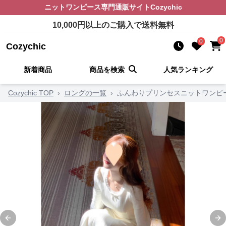
ニットワンピース
専門通販サイト
Cozychic
10,000
円以上のご購入で送料無料
0
0
Cozychic
新着商品
商品を検索
人気ランキング
Cozychic TOP
›
ロングの一覧
›
ふんわりプリンセスニットワンピ
Previous slide
Ne