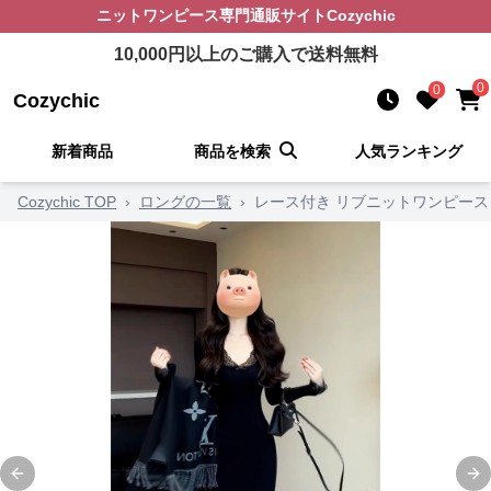
ニットワンピース
専門通販サイト
Cozychic
10,000
円以上のご購入で送料無料
0
0
Cozychic
新着商品
商品を検索
人気ランキング
Cozychic TOP
›
ロングの一覧
›
レース付き リブニットワンピース
Previous slide
Ne