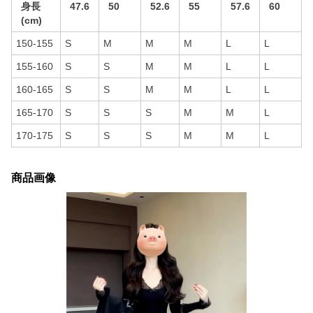
身長
47.6
50
52.6
55
57.6
60
(cm)
150-155
S
M
M
M
L
L
155-160
S
S
M
M
L
L
160-165
S
S
M
M
L
L
165-170
S
S
S
M
M
L
170-175
S
S
S
M
M
L
商品画像