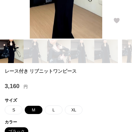
レース付き リブニットワンピース
3,160
円
サイズ
S
M
L
XL
カラー
ブラック