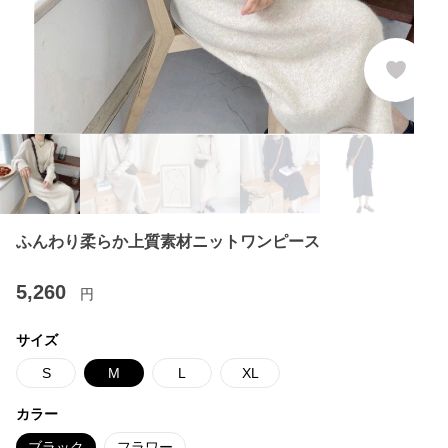
ふんわり柔らか上質素材ニットワンピース
5,260
円
サイズ
S
M
L
XL
カラー
ブラック
フラワー