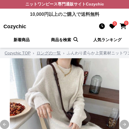
ニットワンピース
専門通販サイト
Cozychic
10,000
円以上のご購入で送料無料
0
0
Cozychic
新着商品
商品を検索
人気ランキング
Cozychic TOP
›
ロングの一覧
›
ふんわり柔らか上質素材ニットワ
Previous slide
Ne