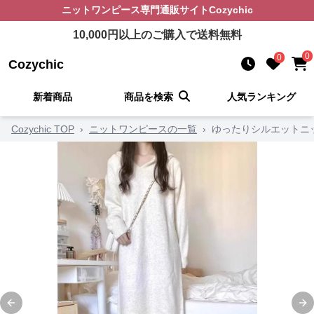
ニットワンピース
専門通販サイト
Cozychic
10,000
円以上のご購入で送料無料
0
0
Cozychic
新着商品
商品を検索
人気ランキング
Cozychic TOP
›
ニットワンピースの一覧
›
ゆったりシルエットニ
Previous slide
Ne