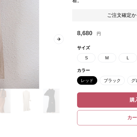
着。
ご注文確定か
8,680
円
Next slide
サイズ
S
M
L
カラー
レッド
ブラック
グ
購
カー