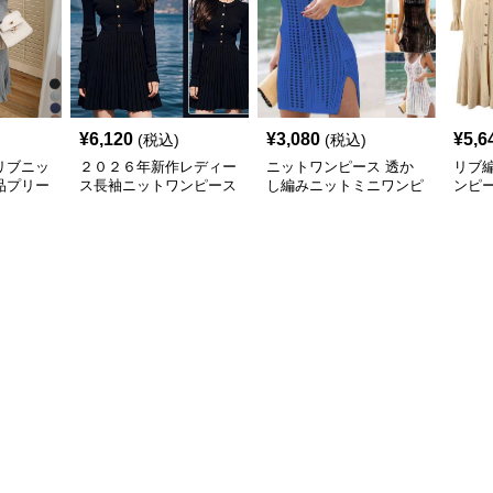
¥
6,120
¥
3,080
¥
5,6
(税込)
(税込)
リブニッ
２０２６年新作レディー
ニットワンピース 透か
リブ
品プリー
ス長袖ニットワンピース
し編みニットミニワンピ
ンピ
ース