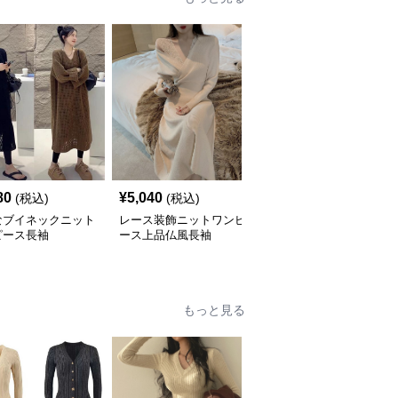
80
¥
5,040
¥
6,060
(税込)
(税込)
(税込)
なブイネックニット
レース装飾ニットワンピ
ニットワンピース 韓国
ピース長袖
ース上品仏風長袖
風ニットベスト ワンピ
ース レディース ジャン
パースカート 3色
もっと見る