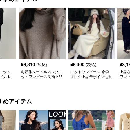
¥
8,810
¥
8,600
¥
3,1
(税込)
(税込)
ニット
冬新作タートルネックニ
ニットワンピース 今季
上品
グ丈 レ
ットワンピース長袖上品
注目の上品デザイン毛玉
ワン
レディース
ニットロングワンピース
すめアイテム