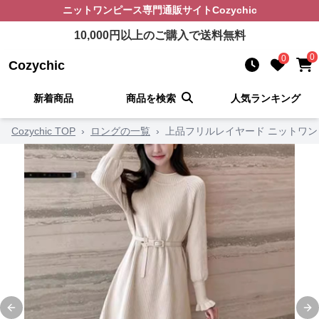
ニットワンピース
専門通販サイト
Cozychic
10,000
円以上のご購入で送料無料
0
0
Cozychic
新着商品
商品を検索
人気ランキング
Cozychic TOP
›
ロングの一覧
›
上品フリルレイヤード ニットワン
Previous slide
Ne